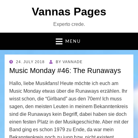
Vannas Pages
Experto crede.
MENU
POSTED
24. JULY 2018
BY
VANNADE
ON
Music Monday #46: The Runaways
Hallo, liebe Musikfans! Heute möchte ich euch am
Music Monday etwas über die Runaways erzählen. Ihr
wisst schon, die “Girlband” aus den 70ern! Ich muss
sagen, den meisten Leuten in meinem Bekanntenkreis
sind die Runaways kein Begriff, dabei haben sie doch
einen festen Platz in der Musikgeschichte. Aber mit der
Band ging es schon 1979 zu Ende, da war mein
Bekanntenkreis noch zu jung bzw. nicht existent.