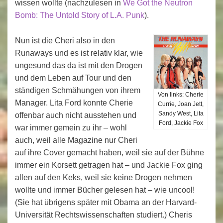
wissen wollte (nachzulesen in
We Got the Neutron
Bomb: The Untold Story of L.A. Punk
).
Nun ist die Cheri also in den
Runaways und es ist relativ klar, wie
ungesund das da ist mit den Drogen
und dem Leben auf Tour und den
ständigen Schmähungen von ihrem
Von links: Cherie
Manager. Lita Ford konnte Cherie
Currie, Joan Jett,
Sandy West, Lita
offenbar auch nicht ausstehen und
Ford, Jackie Fox
war immer gemein zu ihr – wohl
auch, weil alle Magazine nur Cheri
auf ihre Cover gemacht haben, weil sie auf der Bühne
immer ein Korsett getragen hat – und Jackie Fox ging
allen auf den Keks, weil sie keine Drogen nehmen
wollte und immer Bücher gelesen hat – wie uncool!
(Sie hat übrigens später mit Obama an der Harvard-
Universität Rechtswissenschaften studiert.) Cheris