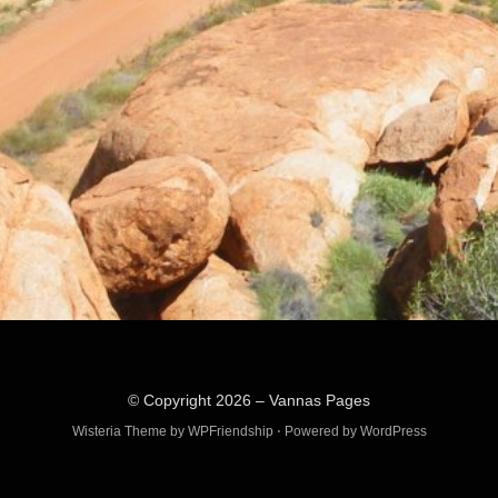
© Copyright 2026 –
Vannas Pages
Wisteria Theme by
WPFriendship
⋅
Powered by
WordPress