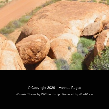
© Copyright 2026 –
Vannas Pages
Wisteria Theme by
WPFriendship
⋅
Powered by
WordPress