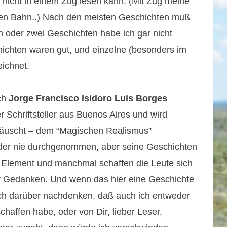
 nicht in einem Zug lesen kann. (Mit Zug meine
hen Bahn..) Nach den meisten Geschichten muß
oder zwei Geschichten habe ich gar nicht
hichten waren gut, und einzelne (besonders im
eichnet.
ich
Jorge Francisco Isidoro Luis Borges
r Schriftsteller aus Buenos Aires und wird
s täuscht – dem “Magischen Realismus”
ider nie durchgenommen, aber seine Geschichten
s Element und manchmal schaffen die Leute sich
rer Gedanken. Und wenn das hier eine Geschichte
ich darüber nachdenken, daß auch ich entweder
ffen habe, oder von Dir, lieber Leser,