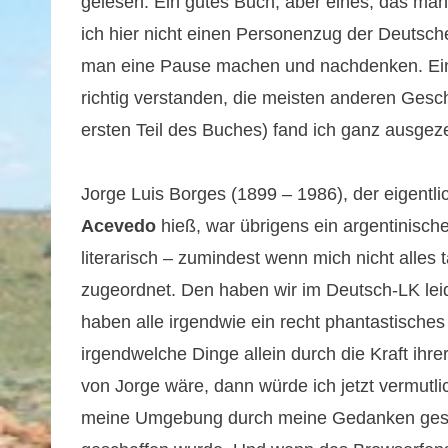
gelesen. Ein gutes Buch, aber eines, das man
ich hier nicht einen Personenzug der Deutsc
man eine Pause machen und nachdenken. Ein 
richtig verstanden, die meisten anderen Gesc
ersten Teil des Buches) fand ich ganz ausgez
Jorge Luis Borges (1899 – 1986), der eigentl
Acevedo
hieß, war übrigens ein argentinische
literarisch – zumindest wenn mich nicht alle
zugeordnet. Den haben wir im Deutsch-LK le
haben alle irgendwie ein recht phantastische
irgendwelche Dinge allein durch die Kraft ih
von Jorge wäre, dann würde ich jetzt vermutl
meine Umgebung durch meine Gedanken gescha