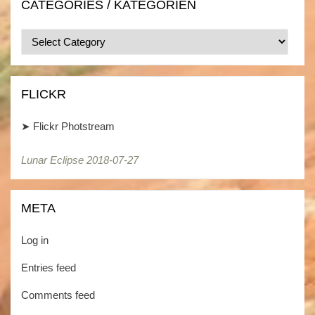
CATEGORIES / KATEGORIEN
Categories
/
Kategorien
FLICKR
➤
Flickr Photstream
Lunar Eclipse 2018-07-27
Lunar Eclipse 2018-07-27
META
Log in
Entries feed
Comments feed