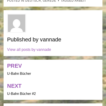
POSTED IN
DEUTSCH
,
GEREDE
TAGGED
ARBEIT
Published by
vannade
View all posts by vannade
PREV
Post
navigation
U-Bahn Bücher
NEXT
U-Bahn Bücher #2