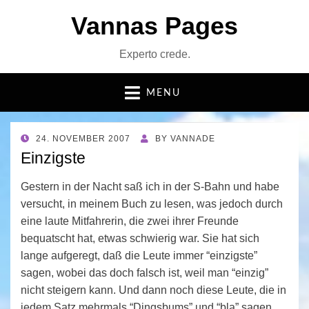
Vannas Pages
Experto crede.
MENU
POSTED
24. NOVEMBER 2007
BY
VANNADE
ON
Einzigste
Gestern in der Nacht saß ich in der S-Bahn und habe
versucht, in meinem Buch zu lesen, was jedoch durch
eine laute Mitfahrerin, die zwei ihrer Freunde
bequatscht hat, etwas schwierig war. Sie hat sich
lange aufgeregt, daß die Leute immer “einzigste”
sagen, wobei das doch falsch ist, weil man “einzig”
nicht steigern kann. Und dann noch diese Leute, die in
jedem Satz mehrmals “Dingsbums” und “bla” sagen,