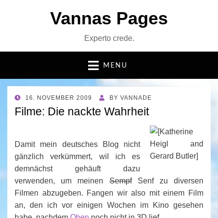
Vannas Pages
Experto crede.
MENU
POSTED
16. NOVEMBER 2009
BY
VANNADE
ON
Filme: Die nackte Wahrheit
Damit mein deutsches Blog nicht
gänzlich verkümmert, wil ich es
demnächst gehäuft dazu
verwenden, um meinen
Sempf
Senf zu diversen
Filmen abzugeben. Fangen wir also mit einem Film
an, den ich vor einigen Wochen im Kino gesehen
habe, nachdem
Oben
noch nicht in 3D lief.