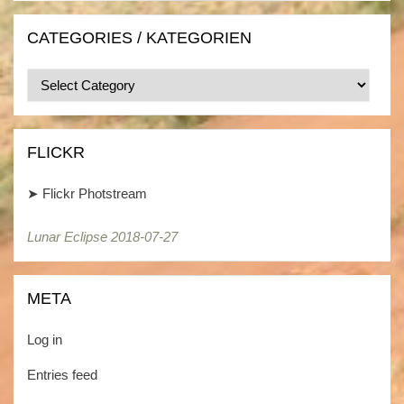
CATEGORIES / KATEGORIEN
Categories
/
Kategorien
FLICKR
➤
Flickr Photstream
Lunar Eclipse 2018-07-27
Lunar Eclipse 2018-07-27
META
Log in
Entries feed