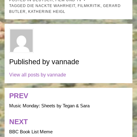
POSTED IN
DEUTSCH
,
FILM UND TV
TAGGED
DIE NACKTE WAHRHEIT
,
FILMKRITIK
,
GERARD
BUTLER
,
KATHERINE HEIGL
Published by
vannade
View all posts by vannade
PREV
Post
navigation
Music Monday: Sheets by Tegan & Sara
NEXT
BBC Book List Meme