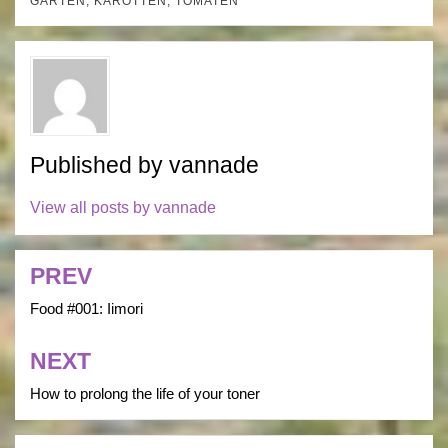
GARTEN
,
KAROTTEN
,
TOMATEN
Published by
vannade
View all posts by vannade
PREV
Post
navigation
Food #001: Iimori
NEXT
How to prolong the life of your toner