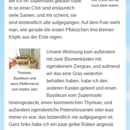
die ich im Supermarkt gekauft habe.
noch klein waren.
In so einer Chili sind erstaunlich
viele Samen, und mir scheint, sie
sind letztendlich alle aufgegangen. Auf dem Foto sieht
man, wie gerade die ersten Pflänzchen ihre kleinen
Köpfe aus der Erde ragen.
Unsere Wohnung kam außerdem
mit zwei Blumenkästen mit
irgendeinem Ziergras, und während
Thymian,
wir das eine Gras weiterhin
Basilikum und
behalten haben, habe ich den
dazu Pfefferminze
anderen Kasten geleert und einen
vom letzten Jahr.
Basilikum vom Supermarkt
hineingesteckt, einen kümmerlichen Thymian, und
außerdem irgendwelche Petersiliesamen oder was
immer es war, das letztendlich nie aufgegangen ist.
Ganz links habe ich ein paar gelbe Rüben angesät.