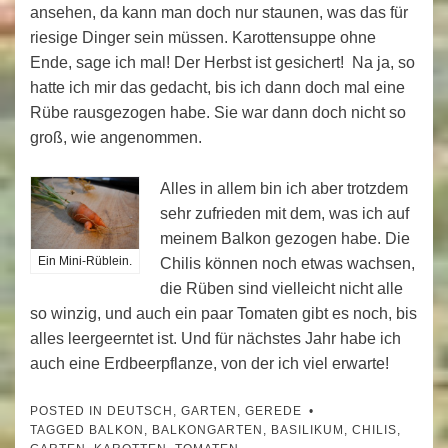
ansehen, da kann man doch nur staunen, was das für
riesige Dinger sein müssen. Karottensuppe ohne
Ende, sage ich mal! Der Herbst ist gesichert! Na ja, so
hatte ich mir das gedacht, bis ich dann doch mal eine
Rübe rausgezogen habe. Sie war dann doch nicht so
groß, wie angenommen.
Alles in allem bin ich aber trotzdem
sehr zufrieden mit dem, was ich auf
meinem Balkon gezogen habe. Die
Ein Mini-Rüblein.
Chilis können noch etwas wachsen,
die Rüben sind vielleicht nicht alle
so winzig, und auch ein paar Tomaten gibt es noch, bis
alles leergeerntet ist. Und für nächstes Jahr habe ich
auch eine Erdbeerpflanze, von der ich viel erwarte!
POSTED IN
DEUTSCH
,
GARTEN
,
GEREDE
TAGGED
BALKON
,
BALKONGARTEN
,
BASILIKUM
,
CHILIS
,