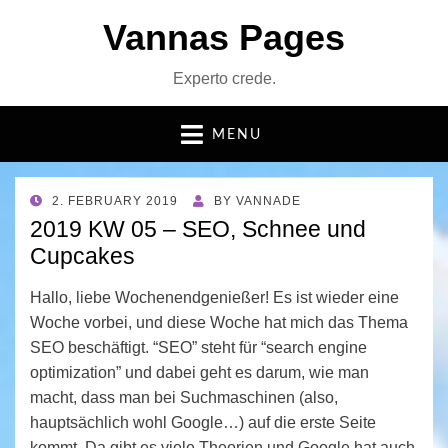
Vannas Pages
Experto crede.
MENU
POSTED
2. FEBRUARY 2019
BY
VANNADE
ON
2019 KW 05 – SEO, Schnee und
Cupcakes
Hallo, liebe Wochenendgenießer! Es ist wieder eine
Woche vorbei, und diese Woche hat mich das Thema
SEO beschäftigt. “SEO” steht für “search engine
optimization” und dabei geht es darum, wie man
macht, dass man bei Suchmaschinen (also,
hauptsächlich wohl Google…) auf die erste Seite
kommt. Da gibt es viele Theorien und Google hat auch