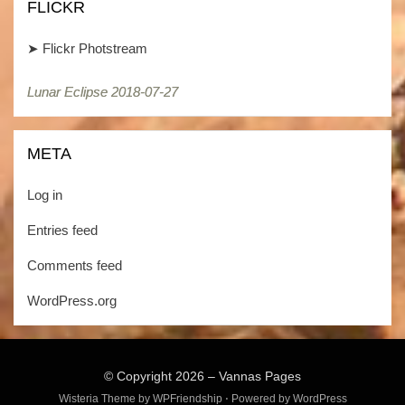
FLICKR
➤
Flickr Photstream
Lunar Eclipse 2018-07-27
META
Log in
Entries feed
Comments feed
WordPress.org
© Copyright 2026 –
Vannas Pages
Wisteria Theme by
WPFriendship
⋅
Powered by
WordPress