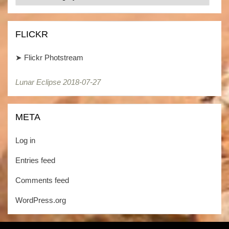
/
Kategorien
FLICKR
➤
Flickr Photstream
Lunar Eclipse 2018-07-27
Lunar Eclipse 2018-07-27
META
Log in
Entries feed
Comments feed
WordPress.org