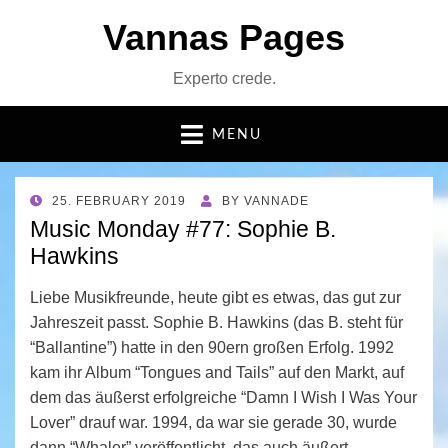
Vannas Pages
Experto crede.
MENU
POSTED
25. FEBRUARY 2019
BY
VANNADE
ON
Music Monday #77: Sophie B.
Hawkins
Liebe Musikfreunde, heute gibt es etwas, das gut zur
Jahreszeit passt. Sophie B. Hawkins (das B. steht für
“Ballantine”) hatte in den 90ern großen Erfolg. 1992
kam ihr Album “Tongues and Tails” auf den Markt, auf
dem das äußerst erfolgreiche “Damn I Wish I Was Your
Lover” drauf war. 1994, da war sie gerade 30, wurde
dann “Whaler” veröffentlicht, das auch äußert