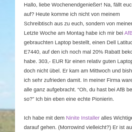
Hallo, liebe Wochenendgenießer! Na, fällt eu
auf? Heute komme ich nicht von meinem
Schreibtisch aus zu euch, sondern von meine
Letzte Woche am Montag habe ich mir bei
Af
gebrauchten Laptop bestellt, einen Dell Latitu
E7440, auf den ich noch mal 20% Rabatt b
habe. 303,- EUR für einen relativ guten Laptop
doch nicht übel. Er kam am Mittwoch und bish
ich sehr zufrieden damit. In meiner Firma wa
alle ganz aufgebracht. “Oh, du hast bei AfB b
so?” Ich bin eben eine echte Pionierin.
Ich habe mit dem
Ninite Installer
alles Wichtige
darauf gehen. (Morrowind vielleicht?) Er ist a