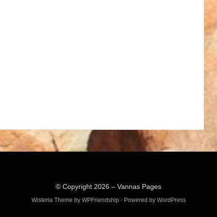
© Copyright 2026 –
Vannas Pages
Wisteria Theme by
WPFriendship
⋅
Powered by
WordPress