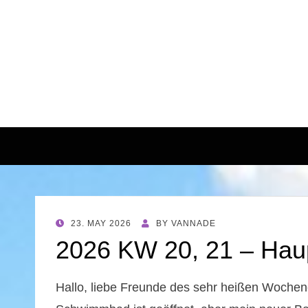
POSTED
23. MAY 2026
BY
VANNADE
ON
2026 KW 20, 21 – Haup
Hallo, liebe Freunde des sehr heißen Wochene