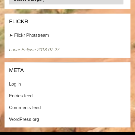
/
Kategorien
FLICKR
➤
Flickr Photstream
Lunar Eclipse 2018-07-27
Lunar Eclipse 2018-07-27
META
Log in
Entries feed
Comments feed
WordPress.org