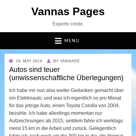
Vannas Pages
Experto crede.
MENU
POSTED
19. MAY 2019
BY
VANNADE
ON
Autos sind teuer
(unwissenschaftliche Überlegungen)
Ich habe mir nun also weiter Gedanken gemacht über
ein Elektroauto, und was ich eigentlich so pro Monat
für das jetzige Auto, einen Toyota Corolla von 2004,
bezahle. Ich habe allerdings momentan nur
Aufzeichnungen ab 2015, seitdem fahre ich werktags
meist 15 km in die Arbeit und zurück. Gelegentlich
fahre ich auch noch um die 300 km in die alte Heimat.