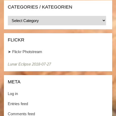
CATEGORIES / KATEGORIEN
Categories
/
Kategorien
FLICKR
➤
Flickr Photstream
Lunar Eclipse 2018-07-27
Lunar Eclipse 2018-07-27
META
Log in
Entries feed
Comments feed