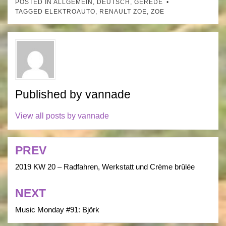
POSTED IN
ALLGEMEIN
,
DEUTSCH
,
GEREDE
TAGGED
ELEKTROAUTO
,
RENAULT ZOE
,
ZOE
Published by
vannade
View all posts by vannade
PREV
Post
navigation
2019 KW 20 – Radfahren, Werkstatt und Crème brûlée
NEXT
Music Monday #91: Björk