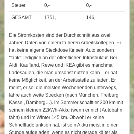
Steuer
0,-
0,-
0
GESAMT
1751,-
146,-
Die Stromkosten sind der Durchschnitt aus zwei
Jahren Daten von einem früheren Arbeitskollegen. Er
hat keine eigene Steckdose für sein Auto sondern
“tankt” lediglich an der öffentlichen Infrastruktur. Bei
Aldi, Kaufland, Rewe und IKEA gibt es manchmal
Ladesäulen, die man umsonst nutzen kann – er hat
keine Möglichkeit, an der Arbeitsstelle zu laden. Er
meint, er sei die meisten Wochenenden unterwegs,
fahre auch weite Strecken (nach München, Freiburg,
Kassel, Bamberg…). Im Sommer schafft er 200 km mit
seinem kleinen 22kWh-Akku (wenn er nicht Autobahn
fährt) und im Winter 145 km. Obwohl er keine
Schnellladefunktion hat, ist sein Akku meist in einer
Stunde aufgeladen, wenn es nicht gerade kälter als