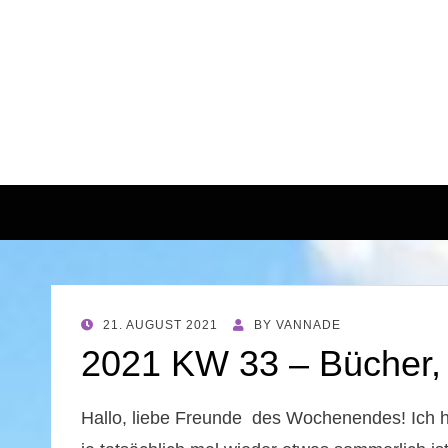
POSTED
21. AUGUST 2021
BY
VANNADE
ON
2021 KW 33 – Bücher, 
Hallo, liebe Freunde des Wochenendes! Ich ho