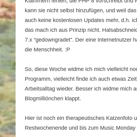
Klammern fehlen, die PHP 8 vorschreibt und P
kann sie nicht selbst hinzufügen, und weil d
auch keine kostenlosen Updates mehr, d.h. 
das mach ich aus Prinzip nicht. Halsabschnei
7.x “gedowngradet”. Der eine Internetnutzer 
die Menschheit. :P
So, diese Woche widme ich mich vielleicht 
Programm, vielleicht finde ich auch etwas Zei
Arbeitsalltag wieder. Besser ich widme mich 
Blogmilliönchen klappt.
Hier ist noch ein therapeutisches Katzenfoto
Restwochenende und bis zum Music Monday 