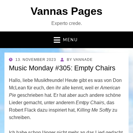
Vannas Pages
Experto crede.
MENU
POSTED
13. NOVEMBER 2023
BY
VANNADE
ON
Music Monday #305: Empty Chairs
Hallo, liebe Musikfreunde! Heute gibt es was von Don
McLean für euch, den ihr alle kennt, weil er
American
Pie
geschrieben hat. Er hat aber auch andere schöne
Lieder gemacht, unter anderem
Emtpy Chairs
, das
Robert Flack dazu inspiriert hat,
Killing Me Softly
zu
schreiben.
Ich habe schon länger nicht mehr an das Lied gedacht,