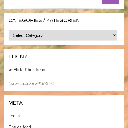
CATEGORIES / KATEGORIEN
Categories
/
Kategorien
FLICKR
➤
Flickr Photstream
Lunar Eclipse 2018-07-27
Lunar Eclipse 2018-07-27
META
Log in
Entries feed