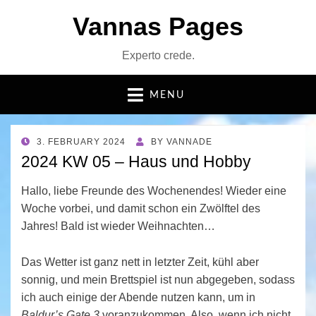
Vannas Pages
Experto crede.
MENU
POSTED
3. FEBRUARY 2024
BY
VANNADE
ON
2024 KW 05 – Haus und Hobby
Hallo, liebe Freunde des Wochenendes! Wieder eine
Woche vorbei, und damit schon ein Zwölftel des
Jahres! Bald ist wieder Weihnachten…
Das Wetter ist ganz nett in letzter Zeit, kühl aber
sonnig, und mein Brettspiel ist nun abgegeben, sodass
ich auch einige der Abende nutzen kann, um in
Baldur’s Gate 3
voranzukommen. Also, wenn ich nicht