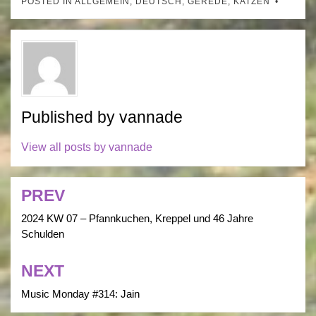
POSTED IN
ALLGEMEIN
,
DEUTSCH
,
GEREDE
,
KATZEN
Published by
vannade
View all posts by vannade
PREV
Post
navigation
2024 KW 07 – Pfannkuchen, Kreppel und 46 Jahre
Schulden
NEXT
Music Monday #314: Jain