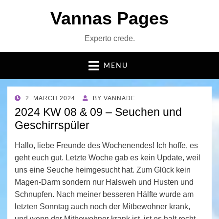
Vannas Pages
Experto crede.
MENU
POSTED
2. MARCH 2024
BY
VANNADE
ON
2024 KW 08 & 09 – Seuchen und
Geschirrspüler
Hallo, liebe Freunde des Wochenendes! Ich hoffe, es
geht euch gut. Letzte Woche gab es kein Update, weil
uns eine Seuche heimgesucht hat. Zum Glück kein
Magen-Darm sondern nur Halsweh und Husten und
Schnupfen. Nach meiner besseren Hälfte wurde am
letzten Sonntag auch noch der Mitbewohner krank,
und wenn der Mitbewohner krank ist, ist es halt recht