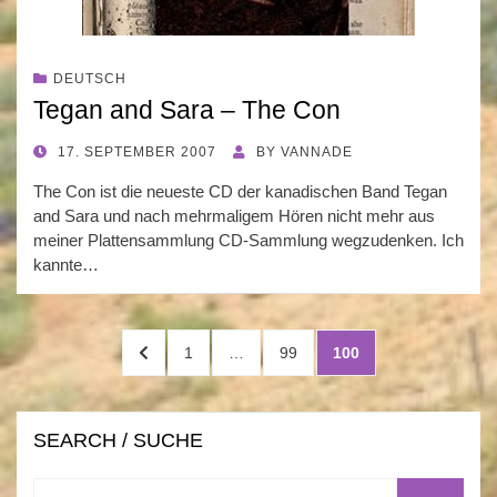
DEUTSCH
Tegan and Sara – The Con
POSTED
17. SEPTEMBER 2007
BY
VANNADE
ON
The Con ist die neueste CD der kanadischen Band Tegan
and Sara und nach mehrmaligem Hören nicht mehr aus
meiner Plattensammlung CD-Sammlung wegzudenken. Ich
kannte…
Posts
PREVIOUS
PAGE
PAGE
PAGE
1
…
99
100
pagination
PAGE
SEARCH / SUCHE
Search