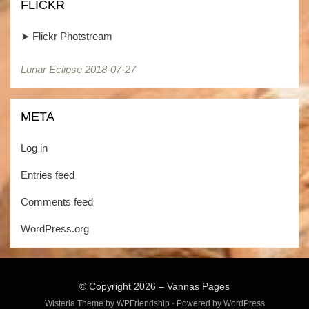
FLICKR
➤
Flickr Photstream
Lunar Eclipse 2018-07-27
Lunar Eclipse 2018-07-27
META
Log in
Entries feed
Comments feed
WordPress.org
© Copyright 2026 –
Vannas Pages
Wisteria Theme by
WPFriendship
⋅
Powered by
WordPress