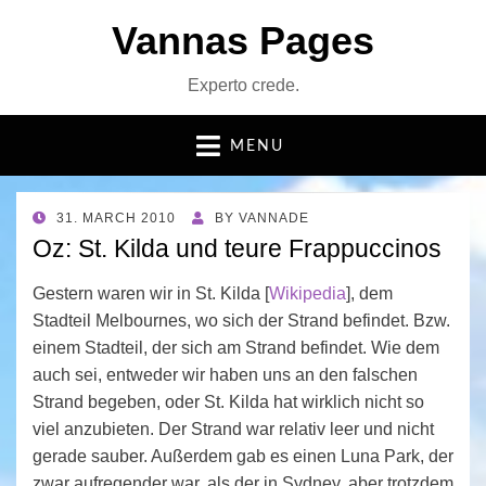
Vannas Pages
Experto crede.
MENU
POSTED
31. MARCH 2010
BY
VANNADE
ON
Oz: St. Kilda und teure Frappuccinos
Gestern waren wir in St. Kilda [
Wikipedia
], dem
Stadteil Melbournes, wo sich der Strand befindet. Bzw.
einem Stadteil, der sich am Strand befindet. Wie dem
auch sei, entweder wir haben uns an den falschen
Strand begeben, oder St. Kilda hat wirklich nicht so
viel anzubieten. Der Strand war relativ leer und nicht
gerade sauber. Außerdem gab es einen Luna Park, der
zwar aufregender war, als der in Sydney, aber trotzdem