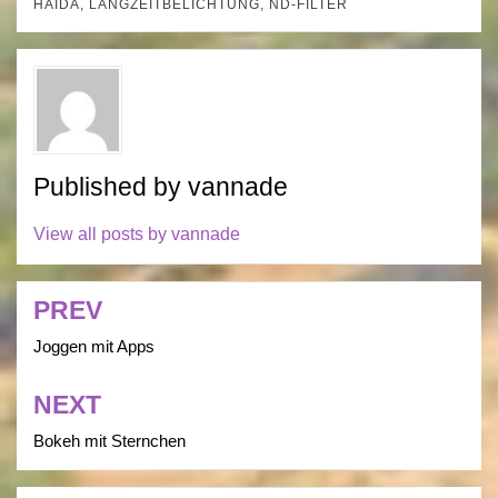
HAIDA
,
LANGZEITBELICHTUNG
,
ND-FILTER
Published by
vannade
View all posts by vannade
PREV
Post
navigation
Joggen mit Apps
NEXT
Bokeh mit Sternchen