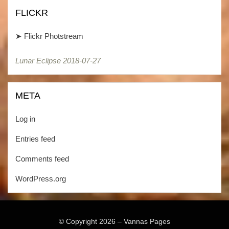
FLICKR
➤
Flickr Photstream
Lunar Eclipse 2018-07-27
Lunar Eclipse 2018-07-27
META
Log in
Entries feed
Comments feed
WordPress.org
© Copyright 2026 –
Vannas Pages