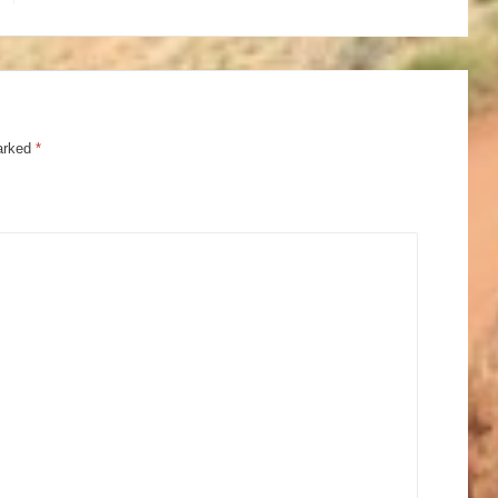
marked
*