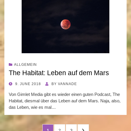
ALLGEMEIN
The Habitat: Leben auf dem Mars
POSTED
9. JUNE 2018
BY
VANNADE
ON
Von Gimlet Media gibt es wieder einen guten Podcast, The
Habitat, diesmal über das Leben auf dem Mars. Naja, also,
das Leben, wie es mal…
Posts
PAGE
PAGE
PAGE
NEXT
1
2
3