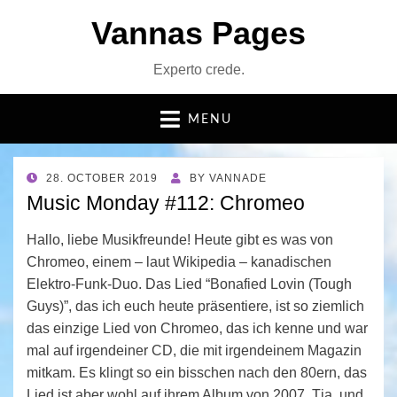
Vannas Pages
Experto crede.
MENU
POSTED
28. OCTOBER 2019
BY
VANNADE
ON
Music Monday #112: Chromeo
Hallo, liebe Musikfreunde! Heute gibt es was von
Chromeo, einem – laut Wikipedia – kanadischen
Elektro-Funk-Duo. Das Lied “Bonafied Lovin (Tough
Guys)”, das ich euch heute präsentiere, ist so ziemlich
das einzige Lied von Chromeo, das ich kenne und war
mal auf irgendeiner CD, die mit irgendeinem Magazin
mitkam. Es klingt so ein bisschen nach den 80ern, das
Lied ist aber wohl auf ihrem Album von 2007. Tja, und