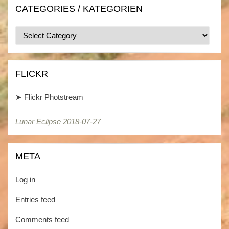
CATEGORIES / KATEGORIEN
Categories
/
Kategorien
FLICKR
➤
Flickr Photstream
Lunar Eclipse 2018-07-27
Lunar Eclipse 2018-07-27
META
Log in
Entries feed
Comments feed