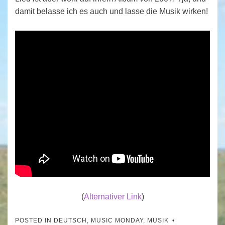
damit belasse ich es auch und lasse die Musik wirken!
(
Alternativer Link
)
POSTED IN
DEUTSCH
,
MUSIC MONDAY
,
MUSIK