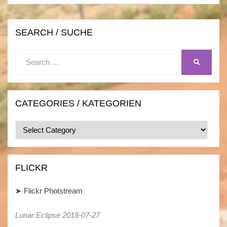
SEARCH / SUCHE
Search
SEARCH
for:
CATEGORIES / KATEGORIEN
Categories
/
Kategorien
FLICKR
➤
Flickr Photstream
Lunar Eclipse 2018-07-27
Lunar Eclipse 2018-07-27