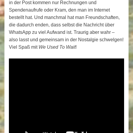
in der Post kommen nur Rechnungen und
Spendenaufrufe oder Kram, den man im Internet
bestellt hat. Und manchmal hat man Freundschaften,
die dadurch enden, dass selbst die Nachricht über
WhatsApp zu viel Aufwand ist. Traurig aber wahr –
also lasst und gemeinsam in der Nostalgie schwelgen!
Viel Spaß mit
We Used To Wait
!