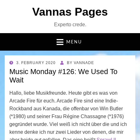
Vannas Pages
Experto crede.
MENU
POSTED
3. FEBRUARY 2020
BY
VANNADE
ON
Music Monday #126: We Used To
Wait
Hallo, liebe Musikfreunde. Heute gibt es was von
Arcade Fire für euch. Arcade Fire sind eine Indie-
Rockband aus Kanada, die offenbar von Win Butler
(*1980) und seiner Frau Régine Chassagne (*1976)
gegründet wurde. Viel weiß ich nicht über die und ich
kenne denke ich nur zwei Lieder von denen, die mir
aber beide gut gefallen. Das eine heißt
Sprawl II