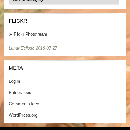
/
Kategorien
FLICKR
➤
Flickr Photstream
Lunar Eclipse 2018-07-27
Lunar Eclipse 2018-07-27
META
Log in
Entries feed
Comments feed
WordPress.org