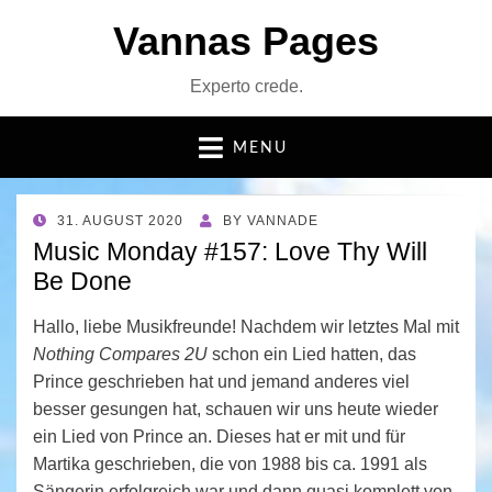
Vannas Pages
Experto crede.
MENU
POSTED
31. AUGUST 2020
BY
VANNADE
ON
Music Monday #157: Love Thy Will
Be Done
Hallo, liebe Musikfreunde! Nachdem wir letztes Mal mit
Nothing Compares 2U
schon ein Lied hatten, das
Prince geschrieben hat und jemand anderes viel
besser gesungen hat, schauen wir uns heute wieder
ein Lied von Prince an. Dieses hat er mit und für
Martika geschrieben, die von 1988 bis ca. 1991 als
Sängerin erfolgreich war und dann quasi komplett von