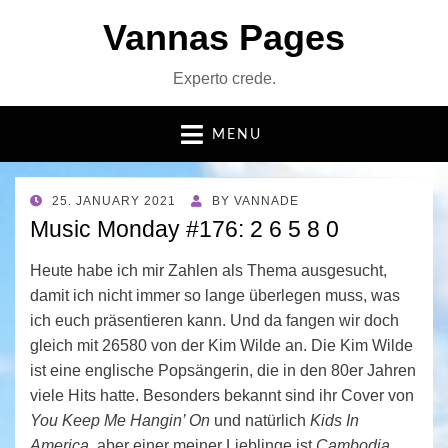
Vannas Pages
Experto crede.
MENU
POSTED
25. JANUARY 2021
BY
VANNADE
ON
Music Monday #176: 2 6 5 8 0
Heute habe ich mir Zahlen als Thema ausgesucht,
damit ich nicht immer so lange überlegen muss, was
ich euch präsentieren kann. Und da fangen wir doch
gleich mit 26580 von der Kim Wilde an. Die Kim Wilde
ist eine englische Popsängerin, die in den 80er Jahren
viele Hits hatte. Besonders bekannt sind ihr Cover von
You Keep Me Hangin’ On
und natürlich
Kids In
America,
aber einer meiner Lieblinge ist
Cambodia
,