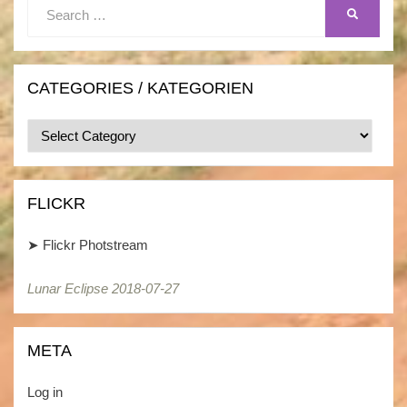
Search
SEARCH
for:
CATEGORIES / KATEGORIEN
Categories
/
Kategorien
FLICKR
➤
Flickr Photstream
Lunar Eclipse 2018-07-27
Lunar Eclipse 2018-07-27
META
Log in