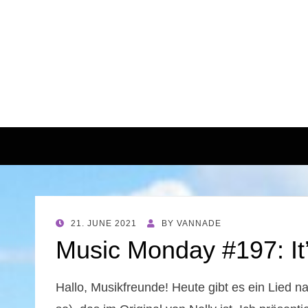
POSTED
21. JUNE 2021
BY
VANNADE
ON
Music Monday #197: It’
Hallo, Musikfreunde! Heute gibt es ein Lied n