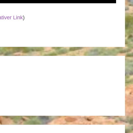
ativer Link
)