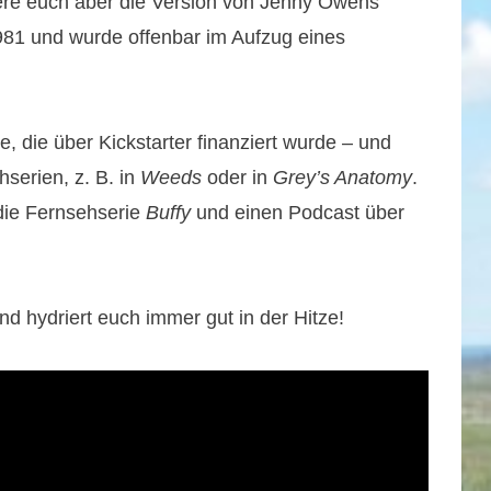
ntiere euch aber die Version von Jenny Owens
81 und wurde offenbar im Aufzug eines
, die über Kickstarter finanziert wurde – und
hserien, z. B. in
Weeds
oder in
Grey’s Anatomy
.
die Fernsehserie
Buffy
und einen Podcast über
d hydriert euch immer gut in der Hitze!