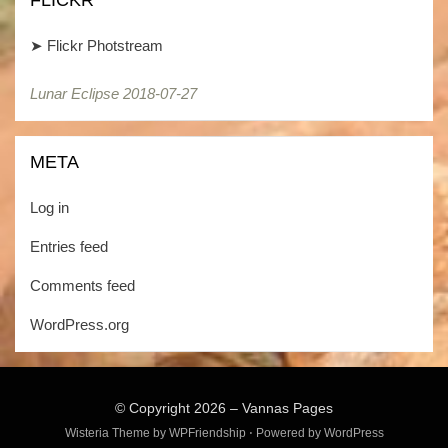
FLICKR
➤
Flickr Photstream
Lunar Eclipse 2018-07-27
Lunar Eclipse 2018-07-27
META
Log in
Entries feed
Comments feed
WordPress.org
© Copyright 2026 –
Vannas Pages
Wisteria Theme by
WPFriendship
⋅
Powered by
WordPress