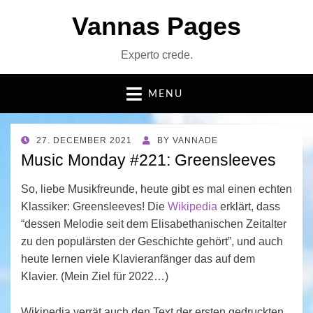
Vannas Pages
Experto crede.
MENU
POSTED
27. DECEMBER 2021
BY
VANNADE
ON
Music Monday #221: Greensleeves
So, liebe Musikfreunde, heute gibt es mal einen echten
Klassiker: Greensleeves! Die
Wikipedia
erklärt, dass
“dessen Melodie seit dem Elisabethanischen Zeitalter
zu den populärsten der Geschichte gehört”, und auch
heute lernen viele Klavieranfänger das auf dem
Klavier. (Mein Ziel für 2022…)
Wikipedia verrät auch den Text der ersten gedruckten