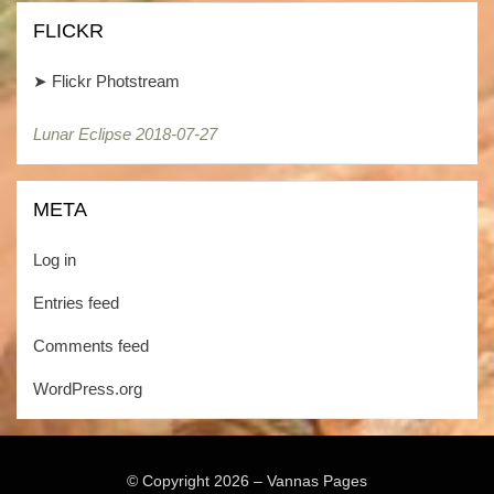
FLICKR
➤
Flickr Photstream
Lunar Eclipse 2018-07-27
Lunar Eclipse 2018-07-27
META
Log in
Entries feed
Comments feed
WordPress.org
© Copyright 2026 –
Vannas Pages