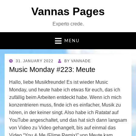
Vannas Pages
Experto crede.
MENU
POSTED
31. JANUARY 2022
BY
VANNADE
ON
Music Monday #223: Meute
Hallo, liebe Musikfreunde! Es ist wieder Music
Monday, und heute habe ich etwas für euch, das ich
zufällig beim Arbeiten entdeckt habe. Wenn ich mich
konzentrieren muss, finde ich es einfacher, Musik zu
hören, in der keiner singt. Also habe ich
Ratatat
auf
YouTube angeschaltet, und das hat sich dann langsam
von Video zu Video gehangelt, bis auf einmal das
Video “You & Me (Flime Remix)” von Meute kam.