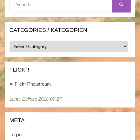
Search
SEARCH
for:
CATEGORIES / KATEGORIEN
Categories
/
Kategorien
FLICKR
➤
Flickr Photstream
Lunar Eclipse 2018-07-27
Lunar Eclipse 2018-07-27
META
Log in