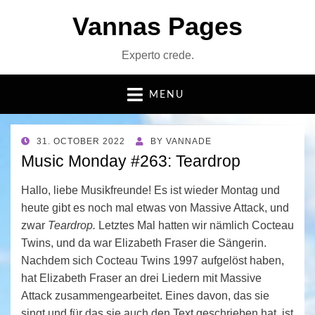
Vannas Pages
Experto crede.
MENU
POSTED
31. OCTOBER 2022
BY
VANNADE
ON
Music Monday #263: Teardrop
Hallo, liebe Musikfreunde! Es ist wieder Montag und
heute gibt es noch mal etwas von Massive Attack, und
zwar
Teardrop.
Letztes Mal hatten wir nämlich Cocteau
Twins, und da war Elizabeth Fraser die Sängerin.
Nachdem sich Cocteau Twins 1997 aufgelöst haben,
hat Elizabeth Fraser an drei Liedern mit Massive
Attack zusammengearbeitet. Eines davon, das sie
singt und für das sie auch den Text geschrieben hat, ist