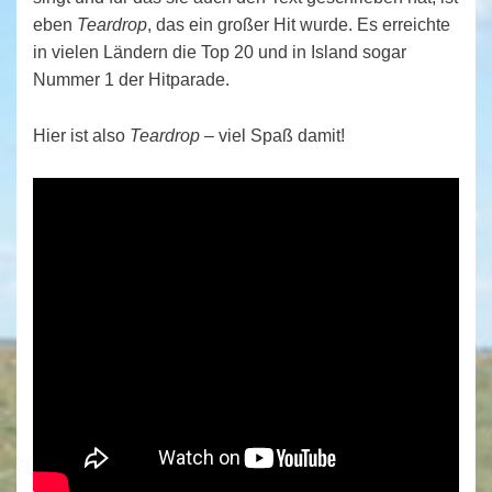
eben
Teardrop
, das ein großer Hit wurde. Es erreichte
in vielen Ländern die Top 20 und in Island sogar
Nummer 1 der Hitparade.
Hier ist also
Teardrop
– viel Spaß damit!