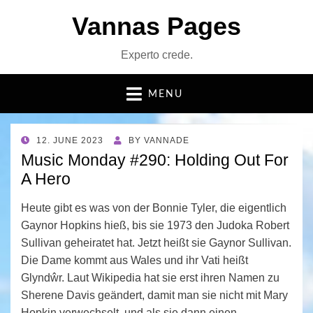
Vannas Pages
Experto crede.
MENU
POSTED
12. JUNE 2023
BY
VANNADE
ON
Music Monday #290: Holding Out For
A Hero
Heute gibt es was von der Bonnie Tyler, die eigentlich
Gaynor Hopkins hieß, bis sie 1973 den Judoka Robert
Sullivan geheiratet hat. Jetzt heißt sie Gaynor Sullivan.
Die Dame kommt aus Wales und ihr Vati heißt
Glyndŵr. Laut Wikipedia hat sie erst ihren Namen zu
Sherene Davis geändert, damit man sie nicht mit Mary
Hopkin verwechselt, und als sie dann einen