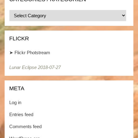
Categories
/
Kategorien
FLICKR
➤
Flickr Photstream
Lunar Eclipse 2018-07-27
Lunar Eclipse 2018-07-27
META
Log in
Entries feed
Comments feed