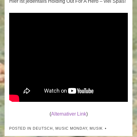
Hier ist jedenfalls Holding Out For A Hero – viel Spaß!
(
Alternativer Link
)
POSTED IN
DEUTSCH
,
MUSIC MONDAY
,
MUSIK