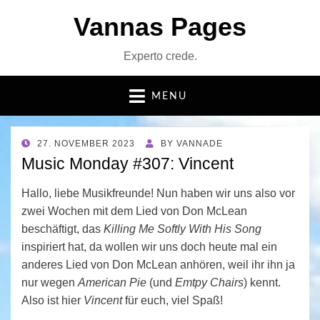
Vannas Pages
Experto crede.
MENU
POSTED
27. NOVEMBER 2023
BY
VANNADE
ON
Music Monday #307: Vincent
Hallo, liebe Musikfreunde! Nun haben wir uns also vor
zwei Wochen mit dem Lied von Don McLean
beschäftigt, das
Killing Me Softly With His Song
inspiriert hat, da wollen wir uns doch heute mal ein
anderes Lied von Don McLean anhören, weil ihr ihn ja
nur wegen
American Pie
(und
Emtpy Chairs
) kennt.
Also ist hier
Vincent
für euch, viel Spaß!