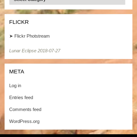
/
Kategorien
FLICKR
➤
Flickr Photstream
Lunar Eclipse 2018-07-27
Lunar Eclipse 2018-07-27
META
Log in
Entries feed
Comments feed
WordPress.org