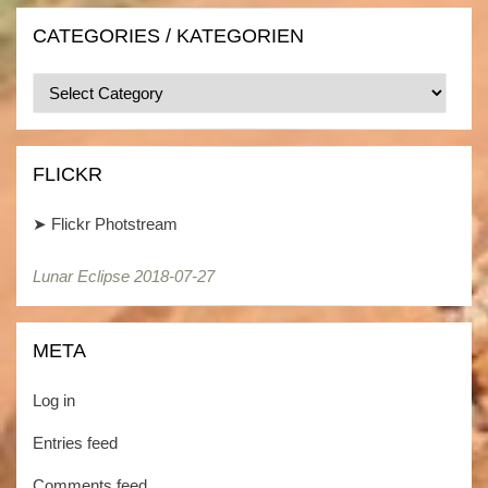
CATEGORIES / KATEGORIEN
Categories
/
Kategorien
FLICKR
➤
Flickr Photstream
Lunar Eclipse 2018-07-27
Lunar Eclipse 2018-07-27
META
Log in
Entries feed
Comments feed