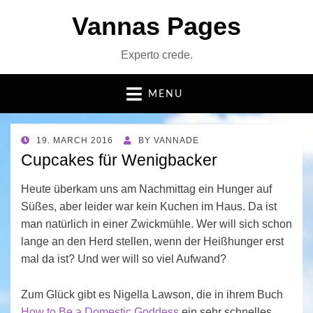
Vannas Pages
Experto crede.
MENU
POSTED
19. MARCH 2016
BY
VANNADE
ON
Cupcakes für Wenigbacker
Heute überkam uns am Nachmittag ein Hunger auf
Süßes, aber leider war kein Kuchen im Haus. Da ist
man natürlich in einer Zwickmühle. Wer will sich schon
lange an den Herd stellen, wenn der Heißhunger erst
mal da ist? Und wer will so viel Aufwand?
Zum Glück gibt es Nigella Lawson, die in ihrem Buch
How to Be a Domestic Goddess
ein sehr schnelles