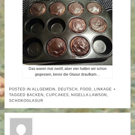
Das waren mal zwölf, aber vier hatten wir schon
gegessen, bevor die Glasur draufkam…
POSTED IN
ALLGEMEIN
,
DEUTSCH
,
FOOD
,
LINKAGE
TAGGED
BACKEN
,
CUPCAKES
,
NIGELLA LAWSON
,
SCHOKOGLASUR