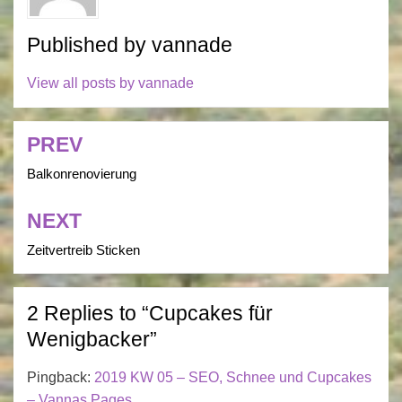
Published by
vannade
View all posts by vannade
PREV
Post
navigation
Balkonrenovierung
NEXT
Zeitvertreib Sticken
2 Replies to “Cupcakes für
Wenigbacker”
Pingback:
2019 KW 05 – SEO, Schnee und Cupcakes
– Vannas Pages