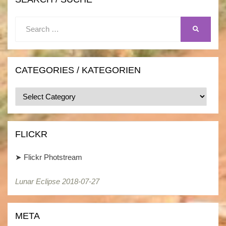
Search
SEARCH
for:
CATEGORIES / KATEGORIEN
Categories
/
Kategorien
FLICKR
➤
Flickr Photstream
Lunar Eclipse 2018-07-27
Lunar Eclipse 2018-07-27
META