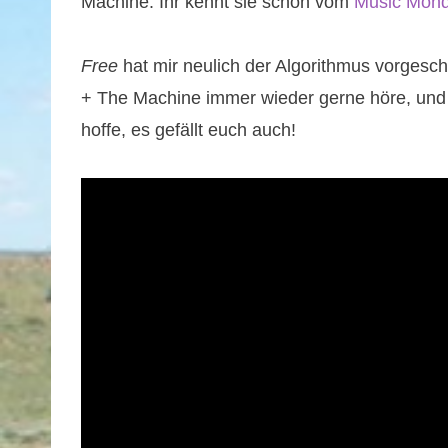
Machine. Ihr kennt sie schon vom
Music Mon
Free
hat mir neulich der Algorithmus vorgesch
+ The Machine immer wieder gerne höre, und es
hoffe, es gefällt euch auch!