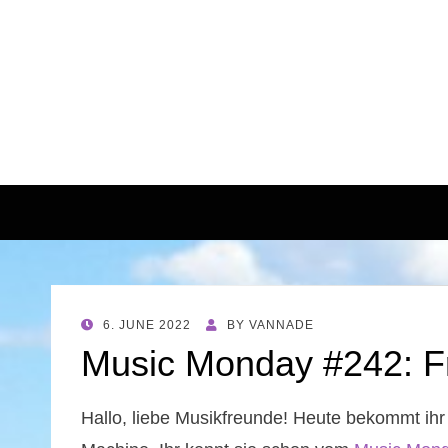
POSTED
6. JUNE 2022
BY
VANNADE
ON
Music Monday #242: F
Hallo, liebe Musikfreunde! Heute bekommt ihr