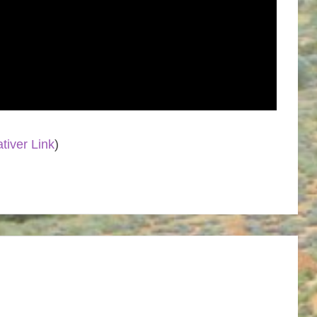
ativer Link
)