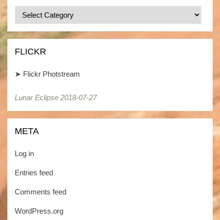
Categories
/
Kategorien
FLICKR
➤
Flickr Photstream
Lunar Eclipse 2018-07-27
Lunar Eclipse 2018-07-27
META
Log in
Entries feed
Comments feed
WordPress.org