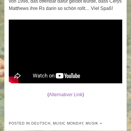
von 1998, das offenbar dafür gelobt wurde, dass Cerys
Matthews ihre Rs darin so schön rollt… Viel Spaß!
(
Alternativer Link
)
POSTED IN
DEUTSCH
,
MUSIC MONDAY
,
MUSIK