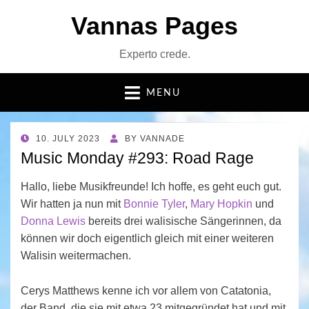
Vannas Pages
Experto crede.
MENU
POSTED
10. JULY 2023
BY
VANNADE
ON
Music Monday #293: Road Rage
Hallo, liebe Musikfreunde! Ich hoffe, es geht euch gut.
Wir hatten ja nun mit
Bonnie Tyler
,
Mary Hopkin
und
Donna Lewis
bereits drei walisische Sängerinnen, da
können wir doch eigentlich gleich mit einer weiteren
Walisin weitermachen.
Cerys Matthews kenne ich vor allem von Catatonia,
der Band, die sie mit etwa 23 mitgegründet hat und mit